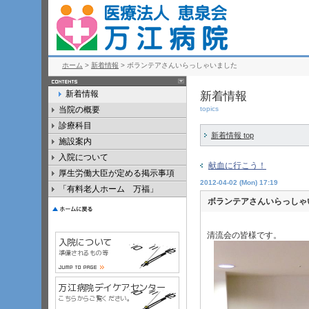
ホーム
>
新着情報
> ボランテアさんいらっしゃいました
新着情報
新着情報
当院の概要
topics
診療科目
新着情報 top
施設案内
入院について
献血に行こう！
厚生労働大臣が定める掲示事項
2012-04-02 (Mon) 17:19
「有料老人ホーム 万福」
ボランテアさんいらっしゃ
清流会の皆様です。