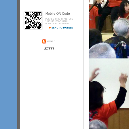
レ、洗面台、エアコン、ベッド、ス
プリンクラーを設置しております。
また、ナースコールも設置している
ので、緊急対応時のサポートも安心
です。食事は、毎食管理栄養士によ
る献立で、かかりつけ医からの食事
箋にも対応しております。季節に応
じてイベント．
­．
­．