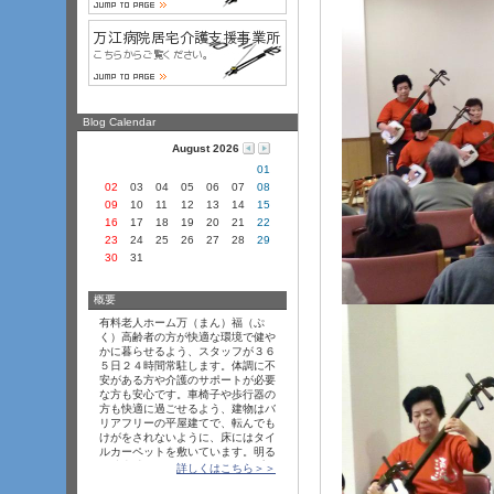
Blog Calendar
August 2026
01
02
03
04
05
06
07
08
09
10
11
12
13
14
15
16
17
18
19
20
21
22
23
24
25
26
27
28
29
30
31
概要
有料老人ホーム万（まん）福（ぷ
く）高齢者の方が快適な環境で健や
かに暮らせるよう、スタッフが３６
５日２４時間常駐します。体調に不
安がある方や介護のサポートが必要
な方も安心です。車椅子や歩行器の
方も快適に過ごせるよう、建物はバ
リアフリーの平屋建てで、転んでも
けがをされないように、床にはタイ
ルカーペットを敷いています。明る
く清潔感のあるワンルームタイプの
詳しくはこちら＞＞
居室には、温水洗浄便座付きトイ