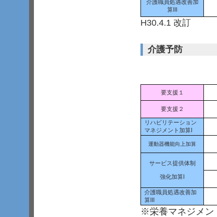
介護職員処遇改善加
算III
H30.4.1 改訂
介護予防
要支援１
要支援２
リハビリテーション
マネジメント加算I
運動器機能向上加算
サービス提供体制
強化加算I
介護職員処遇改善加
算III
※
栄養マネジメン