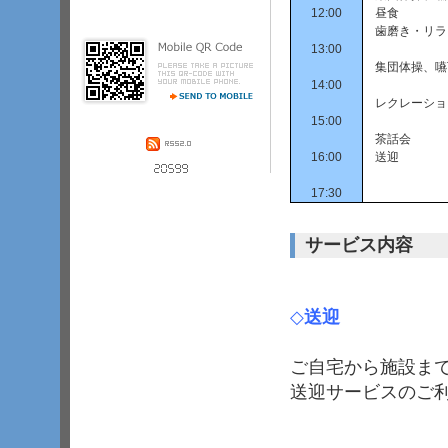
レ、洗面台、エアコン、ベッド、ス
12:00
昼食
プリンクラーを設置しております。
また、ナースコールも設置している
歯磨き・リラ
ので、緊急対応時のサポートも安心
13:00
です。食事は、毎食管理栄養士によ
集団体操、嚥
る献立で、かかりつけ医からの食事
箋にも対応しております。季節に応
14:00
じてイベント．
­．
­．
レクレーショ
15:00
茶話会
16:00
送迎
17:30
サービス内容
◇
送迎
ご自宅から施設ま
送迎サービスのご