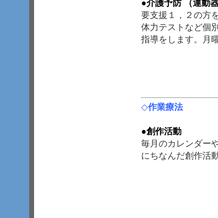
●介護予防 （運動
要支援１，２の方
体力テストなど個
指導をします。月
◇
作業療法
●
創作活動
毎月のカレンダー
にちなんだ創作活