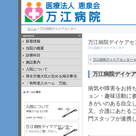
ホーム
> 万江病院デイケアセンター
新着情報
万江病院デイケアセ
当院の概要
万江病院デイケアセンター
診療科目
万江病院デイケアセンター to
施設案内
入院について
万江病院デイケ
厚生労働大臣が定める掲示事項
「有料老人ホーム 万福」
病気や障害をお持
ョン・趣味活動に
きがいのある自立
又、介護にあたる
門スタッフが連携