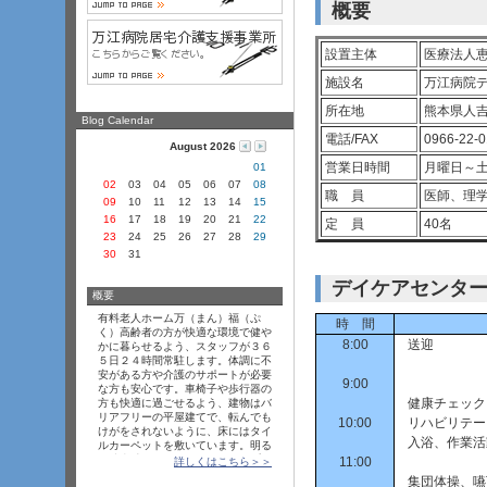
概要
設置主体
医療法人
施設名
万江病院
所在地
熊本県人吉
Blog Calendar
電話/FAX
0966-22-
August 2026
営業日時間
月曜日～土
01
02
03
04
05
06
07
08
職 員
医師、理
09
10
11
12
13
14
15
16
17
18
19
20
21
22
定 員
40名
23
24
25
26
27
28
29
30
31
デイケアセンタ
概要
有料老人ホーム万（まん）福（ぷ
時 間
く）高齢者の方が快適な環境で健や
8:00
送迎
かに暮らせるよう、スタッフが３６
５日２４時間常駐します。体調に不
安がある方や介護のサポートが必要
9:00
な方も安心です。車椅子や歩行器の
健康チェック
方も快適に過ごせるよう、建物はバ
リアフリーの平屋建てで、転んでも
10:00
リハビリテー
けがをされないように、床にはタイ
入浴、作業活
ルカーペットを敷いています。明る
く清潔感のあるワンルームタイプの
11:00
詳しくはこちら＞＞
居室には、温水洗浄便座付きトイ
集団体操、嚥