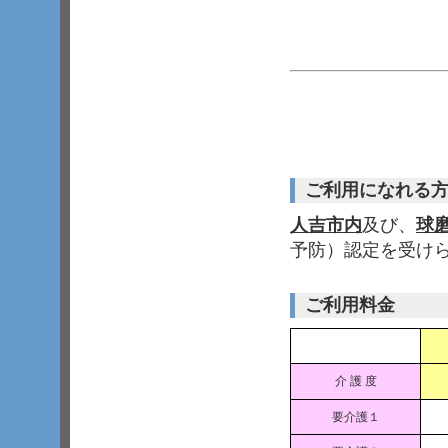
ご利用になれる
人吉市内
及び、
球
予防）認定を受け
ご利用料金
介 護 度
要介護１