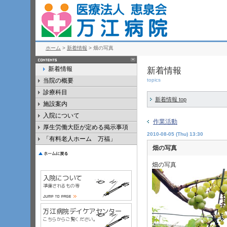
ホーム
>
新着情報
> 畑の写真
新着情報
新着情報
当院の概要
topics
診療科目
新着情報 top
施設案内
入院について
作業活動
厚生労働大臣が定める掲示事項
2010-08-05 (Thu) 13:30
「有料老人ホーム 万福」
畑の写真
畑の写真