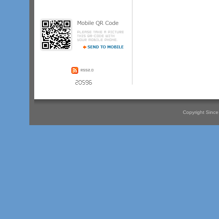
料在宅持続陽圧呼吸療法指導管理料
の注２
­に規定する遠隔モニタリング
加算在宅持続陽圧呼吸療法指導管理
料の注２
­に規定する持続陽圧呼吸療
法充実管理体制加算電子的診療情報
連携体制整備加算２入院ベースアッ
プ評価料４
­０
­外来・在宅ベースアッ
プ評価料．
­．
­．
Copyright Since 