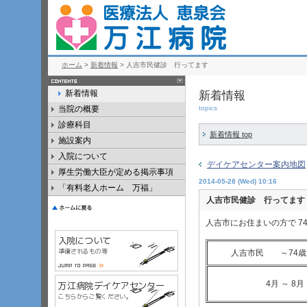
ホーム
>
新着情報
> 人吉市民健診 行ってます
新着情報
新着情報
当院の概要
topics
診療科目
新着情報 top
施設案内
入院について
デイケアセンター案内地図
厚生労働大臣が定める掲示事項
2014-05-28 (Wed) 10:16
「有料老人ホーム 万福」
人吉市民健診 行ってます
人吉市にお住まいの方で 7
人吉市民 ～74歳
4月 ～ 8月