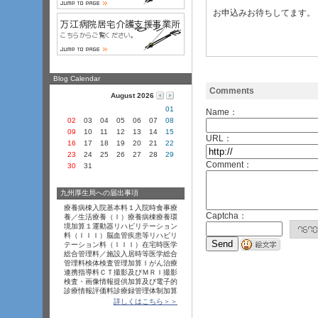
お申込みお待ちしてます。
Blog Calendar
Comments
August 2026
01
Name：
02
03
04
05
06
07
08
09
10
11
12
13
14
15
URL：
16
17
18
19
20
21
22
23
24
25
26
27
28
29
Comment：
30
31
九州厚生局への届出事項
療養病棟入院基本料１入院時食事療
Captcha：
養／生活療養（Ｉ
­）療養病棟療養環
境加算１運動器リハビリテーション
料（Ｉ
­Ｉ
­Ｉ
­）脳血管疾患等リハビリ
テーション料（Ｉ
­Ｉ
­Ｉ
­）在宅時医学
総合管理料／施設入居時等医学総合
管理料検体検査管理加算Ｉ
­がん治療
連携指導料Ｃ
­Ｔ
­撮影及びＭ
­Ｒ
­Ｉ
­撮影
検査・画像情報提供加算及び電子的
診療情報評価料診療録管理体制加算
３
­データ提出加算１・データ提出加
詳しくはこちら＞＞
算３プログラム医療機器等指導管理