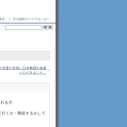
業所
万江病院デイケアセンター
で花童の皆様に日本舞踊を披露
いただきました。
なられる方
て行くか・郵送するかして