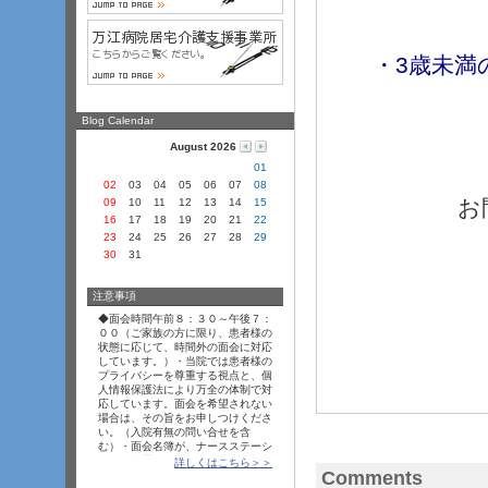
時間的余
・3歳未満の
Blog Calendar
August 2026
01
02
03
04
05
06
07
08
お
09
10
11
12
13
14
15
16
17
18
19
20
21
22
23
24
25
26
27
28
29
30
31
万江
注意事項
熊本県人
◆面会時間午前８
­：３
­０
­～午後７
­：
TEL 0
０
­０
­（ご家族の方に限り、患者様の
状態に応じて、時間外の面会に対応
しています。）・当院では患者様の
プライバシーを尊重する視点と、個
人情報保護法により万全の体制で対
応しています。面会を希望されない
場合は、その旨をお申しつけくださ
い。（入院有無の問い合せを含
む）・面会名簿が、ナースステーシ
ョンに設置してあります。面会の際
詳しくはこちら＞＞
Comments
は、ご記入をお願いいたします。・