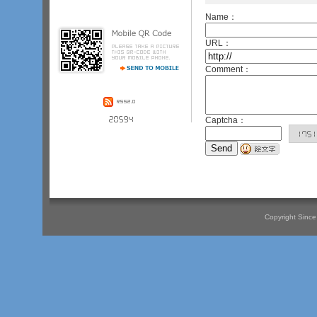
入院されている方の病状によっては
面会をご遠慮いただく場合がござい
Name：
ます。・特別な事情で時間外に面会
を希望される場合は、病棟看護師に
ご連絡下さい。
URL：
Comment：
Captcha：
Copyright Since 