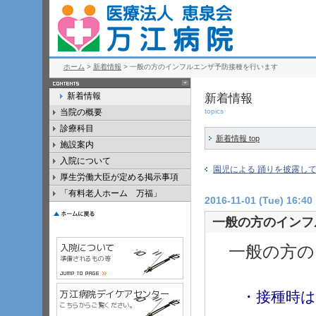
ホーム
>
新着情報
> 一般の方のインフルエンザ予防接種を行います
新着情報
新着情報
当院の概要
topics
診療科目
新着情報 top
施設案内
入院について
園児による 踊りを披露し
厚生労働大臣が定める掲示事項
「有料老人ホーム 万福」
2016-11-01 (Tue) 16:40
一般の方のインフ
一般の方の
・接種時は待