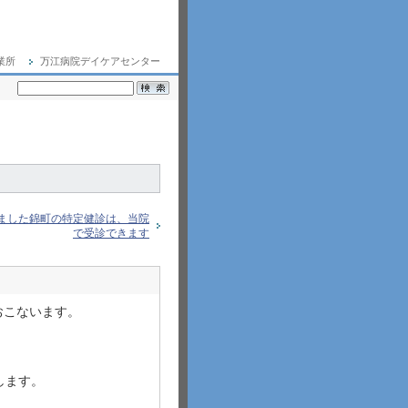
業所
万江病院デイケアセンター
りました錦町の特定健診は、当院
で受診できます
おこないます。
します。