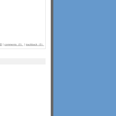
類
｜
comments（0）
｜
trackback（0）