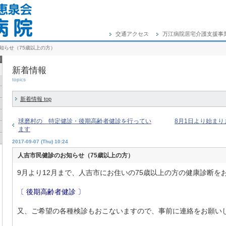
交通アクセス
万江病院居宅介護支援事
知らせ（75歳以上の方）
新着情報
topics
新着情報 top
球磨村の 特定健診・後期高齢者健診を行ってい
8月1日より始ま
ます
2017-09-07 (Thu) 10:24
人吉市民健診のお知らせ（75歳以上の方）
9月より12月まで、人吉市にお住いの75歳以上の方の健康診断を
〔 後期高齢者健診 〕
又、ご希望の各種検診もおこないますので、事前に連絡をお願い