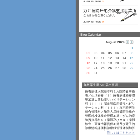
Blog Calendar
August 2026
01
02
03
04
05
06
07
08
09
10
11
12
13
14
15
16
17
18
19
20
21
22
23
24
25
26
27
28
29
30
31
九州厚生局への届出事項
療養病棟入院基本料１入院時食事療
養／生活療養（Ｉ
­）療養病棟療養環
境加算１運動器リハビリテーション
料（Ｉ
­Ｉ
­Ｉ
­）脳血管疾患等リハビリ
テーション料（Ｉ
­Ｉ
­Ｉ
­）在宅時医学
総合管理料／施設入居時等医学総合
管理料検体検査管理加算Ｉ
­がん治療
連携指導料Ｃ
­Ｔ
­撮影及びＭ
­Ｒ
­Ｉ
­撮影
検査・画像情報提供加算及び電子的
診療情報評価料診療録管理体制加算
３
­データ提出加算１・データ提出加
詳しくはこちら＞＞
算３プログラム医療機器等指導管理