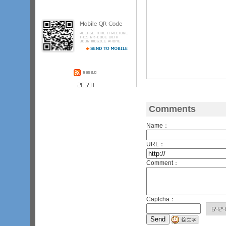
その他の職員の指示を守ってくださ
い。（４
­）やむを得ない事情で外
出・外泊を希望される方は、前もっ
て病棟看護師を通じ担当医の許可を
受けてください。（５
­）電気器具・
暖房器具の使用には、病院長の許可
が必要です。ご使用を希望される方
は、病棟看護師．
­．
­．
Comments
Name：
URL：
Comment：
Captcha：