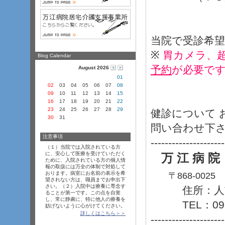
当院で受診希
※
胃カメラ、
Blog Calendar
予約
が必要で
August 2026
01
02
03
04
05
06
07
08
09
10
11
12
13
14
15
16
17
18
19
20
21
22
23
24
25
26
27
28
29
健診について 
30
31
問い合わ
注意事項
---------------------
（１
­）当院では入院されている方
に、安心して医療を受けていただく
万 江 病 院
ために、入院されている方の個人情
報の取扱には万全の体制で対処して
おります。病室にお名前の表示を希
〒868-0025
望されない方は、職員までお申出下
さい。（２
­）入院中は療養に専念す
住所：人吉
ることが第一です。この点を自覚
し、常に静粛に、特に他人の療養を
TEL：0966-
妨げないように心がけてください。
（３
­）入院中は一日でも早く回復し
詳しくはこちら＞＞
---------------------
ていただくために、医師、看護師、