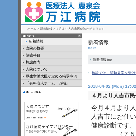
ホーム
>
新着情報
> ４月より人吉市民健診が始まります
新着情報
新着情報
当院の概要
topics
診療科目
新着情報 top
施設案内
入院について
施設では、随時見学を受け
厚生労働大臣が定める掲示事項
「有料老人ホーム 万福」
2018-04-02 (Mon) 17:0
４月より人吉市民
今月４月より
人吉市にお住
健康診断です
（７５歳以