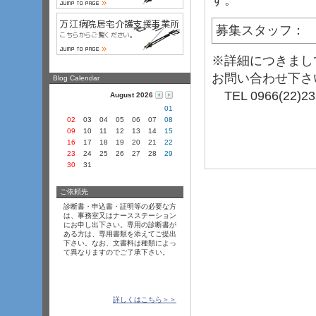
募集スタッフ：
※詳細につきまし
お問い合わせ下さ
Blog Calendar
TEL 0966(22)23
August 2026
01
02
03
04
05
06
07
08
09
10
11
12
13
14
15
16
17
18
19
20
21
22
23
24
25
26
27
28
29
30
31
ご依頼先
診断書・申込書・証明等の必要な方
は、事務室又はナースステーション
にお申し出下さい。専用の診断書が
ある方は、専用書類を添えてご提出
下さい。なお、文書料は種類によっ
て異なりますのでご了承下さい。
詳しくはこちら＞＞