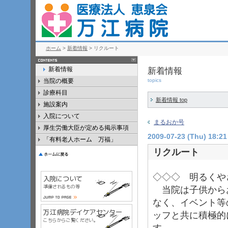
ホーム
>
新着情報
> リクルート
新着情報
新着情報
当院の概要
topics
診療科目
新着情報 top
施設案内
入院について
まるおか号
厚生労働大臣が定める掲示事項
2009-07-23 (Thu) 18:21
「有料老人ホーム 万福」
リクルート
◇◇◇ 明るくや
当院は子供から
なく、イベント等
ッフと共に積極的
す。