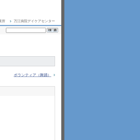
業所
万江病院デイケアセンター
ボランティア（舞踊）