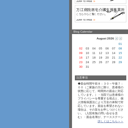
Blog Calendar
August 2026
01
02
03
04
05
06
07
08
09
10
11
12
13
14
15
16
17
18
19
20
21
22
23
24
25
26
27
28
29
30
31
注意事項
◆面会時間午前８
­：３
­０
­～午後７
­：
０
­０
­（ご家族の方に限り、患者様の
状態に応じて、時間外の面会に対応
しています。）・当院では患者様の
プライバシーを尊重する視点と、個
人情報保護法により万全の体制で対
応しています。面会を希望されない
場合は、その旨をお申しつけくださ
い。（入院有無の問い合せを含
む）・面会名簿が、ナースステーシ
ョンに設置してあります。面会の際
詳しくはこちら＞＞
は、ご記入をお願いいたします。・