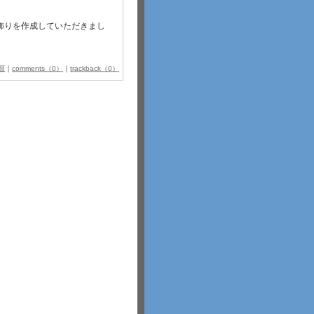
飾りを作成していただきまし
類
｜
comments（0）
｜
trackback（0）