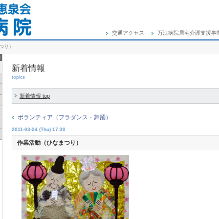
交通アクセス
万江病院居宅介護支援事
つり）
新着情報
topics
新着情報 top
ボランティア（フラダンス・舞踊）
2011-03-24 (Thu) 17:30
作業活動（ひなまつり）