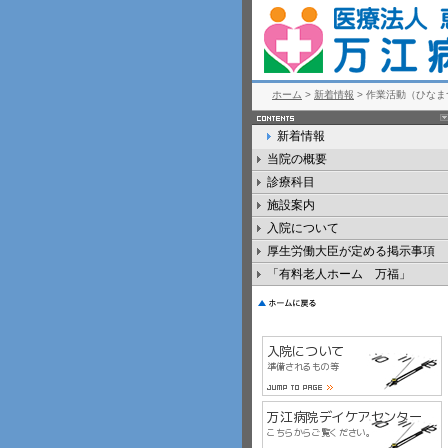
ホーム
>
新着情報
> 作業活動（ひなま
新着情報
当院の概要
診療科目
施設案内
入院について
厚生労働大臣が定める掲示事項
「有料老人ホーム 万福」