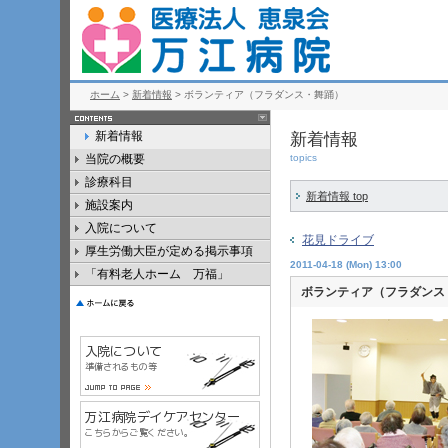
ホーム
>
新着情報
> ボランティア（フラダンス・舞踊）
新着情報
新着情報
当院の概要
topics
診療科目
新着情報 top
施設案内
入院について
花見ドライブ
厚生労働大臣が定める掲示事項
2011-04-18 (Mon) 13:00
「有料老人ホーム 万福」
ボランティア（フラダンス