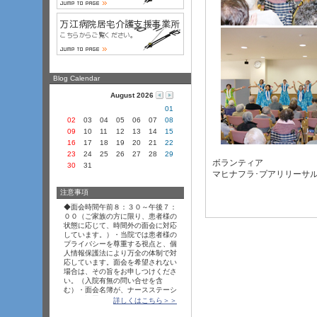
Blog Calendar
August 2026
01
02
03
04
05
06
07
08
09
10
11
12
13
14
15
16
17
18
19
20
21
22
23
24
25
26
27
28
29
ボランティア
30
31
マヒナフラ･プアリリーサ
注意事項
◆面会時間午前８
­：３
­０
­～午後７
­：
０
­０
­（ご家族の方に限り、患者様の
状態に応じて、時間外の面会に対応
しています。）・当院では患者様の
プライバシーを尊重する視点と、個
人情報保護法により万全の体制で対
応しています。面会を希望されない
場合は、その旨をお申しつけくださ
い。（入院有無の問い合せを含
む）・面会名簿が、ナースステーシ
ョンに設置してあります。面会の際
詳しくはこちら＞＞
は、ご記入をお願いいたします。・