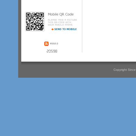
入院されている方の病状によっては
面会をご遠慮いただく場合がござい
ます。・特別な事情で時間外に面会
を希望される場合は、病棟看護師に
ご連絡下さい。
Copyright Since 