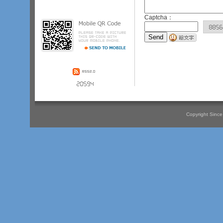
その他の職員の指示を守ってくださ
い。（４
­）やむを得ない事情で外
出・外泊を希望される方は、前もっ
Captcha：
て病棟看護師を通じ担当医の許可を
受けてください。（５
­）電気器具・
暖房器具の使用には、病院長の許可
が必要です。ご使用を希望される方
は、病棟看護師．
­．
­．
Copyright Since 