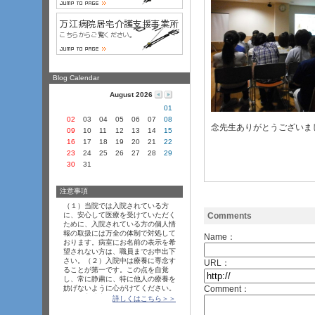
Blog Calendar
August 2026
01
02
03
04
05
06
07
08
念先生ありがとうございま
09
10
11
12
13
14
15
16
17
18
19
20
21
22
23
24
25
26
27
28
29
30
31
注意事項
（１
­）当院では入院されている方
Comments
に、安心して医療を受けていただく
ために、入院されている方の個人情
報の取扱には万全の体制で対処して
Name：
おります。病室にお名前の表示を希
望されない方は、職員までお申出下
さい。（２
­）入院中は療養に専念す
URL：
ることが第一です。この点を自覚
し、常に静粛に、特に他人の療養を
Comment：
妨げないように心がけてください。
（３
­）入院中は一日でも早く回復し
詳しくはこちら＞＞
ていただくために、医師、看護師、