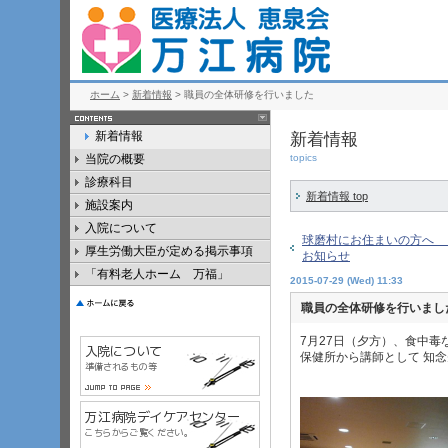
ホーム
>
新着情報
> 職員の全体研修を行いました
新着情報
新着情報
当院の概要
topics
診療科目
新着情報 top
施設案内
入院について
球磨村にお住まいの方へ 
厚生労働大臣が定める掲示事項
お知らせ
「有料老人ホーム 万福」
2015-07-29 (Wed) 11:33
職員の全体研修を行いまし
7月27日（夕方）、食中毒
保健所から講師として 知