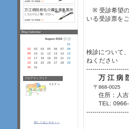
※ 受診希望
いる受診票を
Blog Calendar
August 2026
01
02
03
04
05
06
07
08
検診について、
09
10
11
12
13
14
15
16
17
18
19
20
21
22
ねください
23
24
25
26
27
28
29
---------------------
30
31
万 江 病 
フロアマップ１Ｆ
※２
­Ｆ
­へ
〒868-0025
住所：人吉市
TEL: 0966-2
---------------------
詳しくはこちら＞＞