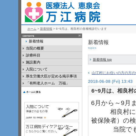
ホーム
>
新着情報
> 6~9月は、相良村の各種検診行います
新着情報
新着情報
当院の概要
topics
診療科目
新着情報 top
施設案内
入院について
山江村にお住いの方の方の
厚生労働大臣が定める掲示事項
2018-06-08 (Fri) 13:43
「有料老人ホーム 万福」
6~9月は、相良
6月から～9月
相良村にお住
被保険者）の
当院でも受